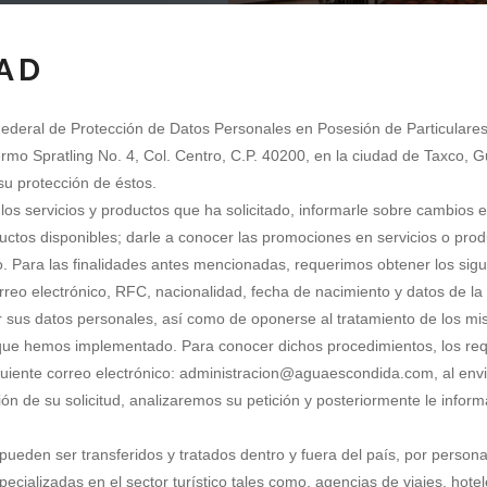
DAD
 Federal de Protección de Datos Personales en Posesión de Particular
lermo Spratling No. 4, Col. Centro, C.P. 40200, en la ciudad de Taxco,
su protección de éstos.
los servicios y productos que ha solicitado, informarle sobre cambios en
ductos disponibles; darle a conocer las promociones en servicios o pr
 Para las finalidades antes mencionadas, requerimos obtener los sig
 correo electrónico, RFC, nacionalidad, fecha de nacimiento y datos de 
ar sus datos personales, así como de oponerse al tratamiento de los mi
que hemos implementado. Para conocer dichos procedimientos, los requ
iente correo electrónico: administracion
aguaescondida.com, al enviar
ción de su solicitud, analizaremos su petición y posteriormente le inf
eden ser transferidos y tratados dentro y fuera del país, por persona
ializadas en el sector turístico tales como, agencias de viajes, hotele