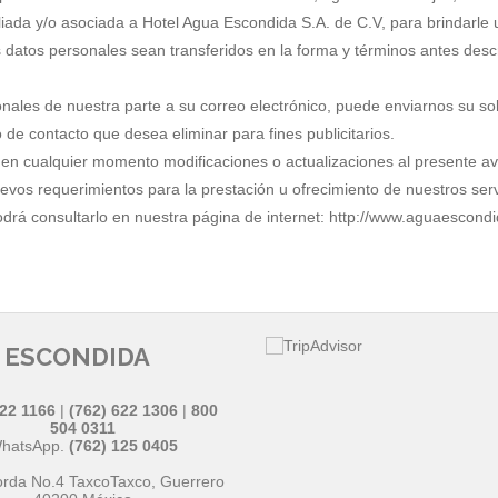
iliada y/o asociada a Hotel Agua Escondida S.A. de C.V, para brindarle
 datos personales sean transferidos en la forma y términos antes des
les de nuestra parte a su correo electrónico, puede enviarnos su solic
e contacto que desea eliminar para fines publicitarios.
en cualquier momento modificaciones o actualizaciones al presente av
 nuevos requerimientos para la prestación u ofrecimiento de nuestros se
odrá consultarlo en nuestra página de internet: http://www.aguaescond
 ESCONDIDA
622 1166
|
(762) 622 1306
|
800
504 0311
hatsApp.
(762) 125 0405
orda No.4 Taxco
Taxco
,
Guerrero